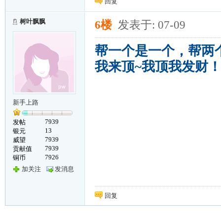
回复
树叶飘飘
6楼
发表于: 07-09
帮一个是一个，帮两
我来顶~我顶我发财
新手上路
7939
发帖
13
银元
7939
威望
7939
贡献值
7926
铜币
加关注
发消息
回复