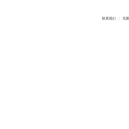
|
联系我们
无