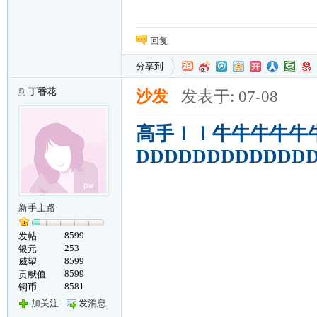
回复
分享到
丁香花
沙发
发表于: 07-08
高手！！牛牛牛牛牛牛
DDDDDDDDDDDD
新手上路
8599
发帖
253
银元
8599
威望
8599
贡献值
8581
铜币
加关注
发消息