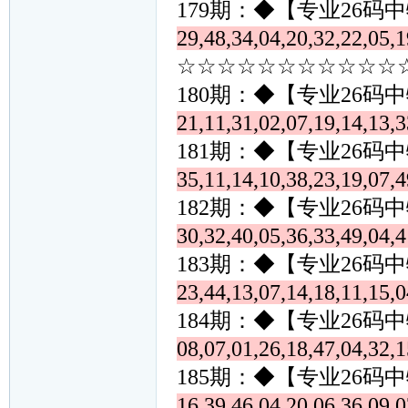
179期：◆【专业26码
29,48,34,04,20,32,22,05,
☆☆☆☆☆☆☆☆☆☆☆☆
180期：◆【专业26码
21,11,31,02,07,19,14,13,
181期：◆【专业26码
35,11,14,10,38,23,19,07,
182期：◆【专业26码
30,32,40,05,36,33,49,04,
183期：◆【专业26码
23,44,13,07,14,18,11,15,
184期：◆【专业26码
08,07,01,26,18,47,04,32,
185期：◆【专业26码
16,39,46,04,20,06,36,09,