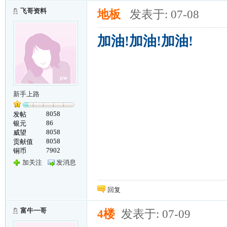
飞哥资料
地板
发表于: 07-08
加油!加油!加油!
新手上路
8058
发帖
86
银元
8058
威望
8058
贡献值
7902
铜币
加关注
发消息
回复
富牛一哥
4楼
发表于: 07-09