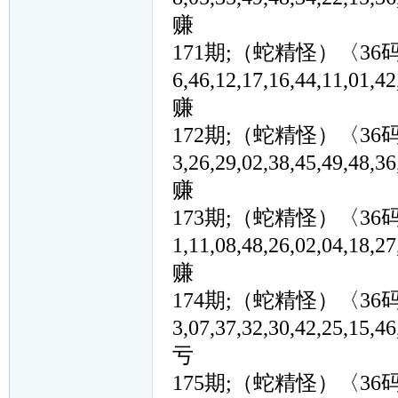
赚
171期;（蛇精怪）〈36码〉☆31,2
6,46,12,17,16,44,11,01,4
赚
172期;（蛇精怪）〈36码〉☆24,1
3,26,29,02,38,45,49,48,3
赚
173期;（蛇精怪）〈36码〉☆19,1
1,11,08,48,26,02,04,18,2
赚
174期;（蛇精怪）〈36码〉☆34,3
3,07,37,32,30,42,25,15,4
亏
175期;（蛇精怪）〈36码〉☆17,1