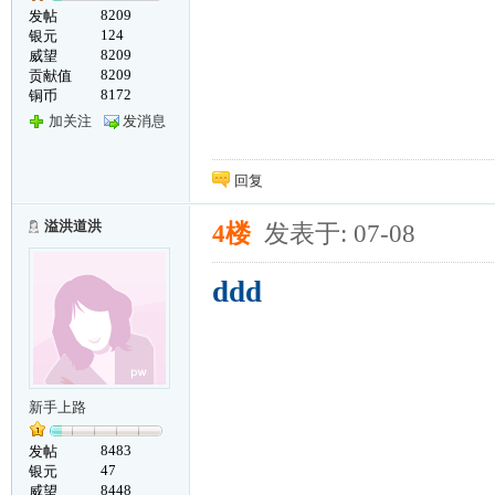
8209
发帖
124
银元
8209
威望
8209
贡献值
8172
铜币
加关注
发消息
回复
溢洪道洪
4楼
发表于: 07-08
ddd
新手上路
8483
发帖
47
银元
8448
威望