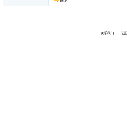
回复
|
联系我们
无