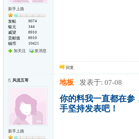
新手上路
9074
发帖
344
银元
8910
威望
8910
贡献值
10421
铜币
加关注
发消息
回复
风流五哥
地板
发表于: 07-08
你的料我一直都在参
手坚持发表吧！
新手上路