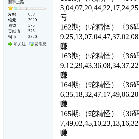
新手上路
3,04,07,20,44,22,17,24,2
650
发帖
亏
2020
银元
575
162期;（蛇精怪）〈36码〉☆12,2
威望
575
贡献值
9,25,13,07,04,47,37,02,0
2826
铜币
加关注
发消息
赚
163期;（蛇精怪）〈36码〉☆31,3
9,12,29,43,36,08,34,37,2
赚
164期;（蛇精怪）〈36码〉☆41,0
6,35,18,32,47,17,49,06,2
赚
165期;（蛇精怪）〈36码〉☆03,2
7,49,02,45,10,23,13,16,3
赚