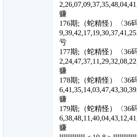
2,26,07,09,37,35,48,04,4
赚
176期;（蛇精怪）〈36码〉☆15,3
9,39,42,17,19,30,37,41,2
亏
177期;（蛇精怪）〈36码〉☆25,3
2,24,47,37,11,29,32,08,2
赚
178期;（蛇精怪）〈36码〉☆28,3
6,41,35,14,03,47,43,30,3
赚
179期;（蛇精怪）〈36码〉☆01,2
6,38,48,11,40,04,43,12,4
赚