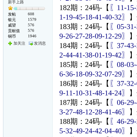
新手上路
182期：24码-【
〖11-15-2
608
发帖
1-19-45-18-41-40-32〗
】
1579
银元
576
183期：24码-【
〖05-31-3
威望
576
贡献值
9-26-27-28-09-12-29〗
】
1946
铜币
加关注
发消息
184期：24码-【
〖37-43-2
2-44-41-38-01-19-42〗
】
185期：24码-【
〖08-03-4
6-36-18-09-32-07-29〗
】
186期：24码-【
〖37-32-0
9-11-10-31-48-14-24〗
】
187期：24码-【
〖06-29-4
3-27-48-12-28-41-46〗
】
188期：24码-【
〖46-29-2
5-32-49-24-42-04-40〗
】