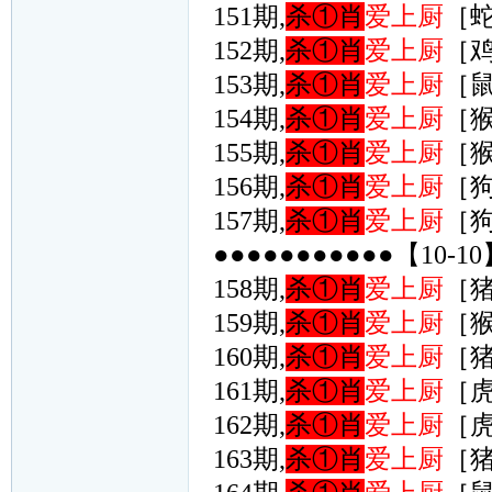
151期,
杀①肖
爱上厨
［蛇
152期,
杀①肖
爱上厨
［鸡
153期,
杀①肖
爱上厨
［鼠
154期,
杀①肖
爱上厨
［猴
155期,
杀①肖
爱上厨
［猴
156期,
杀①肖
爱上厨
［狗
157期,
杀①肖
爱上厨
［狗
●●●●●●●●●●●【10-1
158期,
杀①肖
爱上厨
［猪
159期,
杀①肖
爱上厨
［猴
160期,
杀①肖
爱上厨
［猪
161期,
杀①肖
爱上厨
［虎
162期,
杀①肖
爱上厨
［虎
163期,
杀①肖
爱上厨
［猪