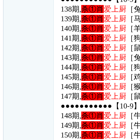
138期,
杀①肖
爱上厨
［兔
139期,
杀①肖
爱上厨
［马
140期,
杀①肖
爱上厨
［羊
141期,
杀①肖
爱上厨
［狗
142期,
杀①肖
爱上厨
［鼠
143期,
杀①肖
爱上厨
［兔
144期,
杀①肖
爱上厨
［狗
145期,
杀①肖
爱上厨
［鸡
146期,
杀①肖
爱上厨
［猴
147期,
杀①肖
爱上厨
［鼠
●●●●●●●●●●●【10-9
148期,
杀①肖
爱上厨
［牛
149期,
杀①肖
爱上厨
［牛
150期,
杀①肖
爱上厨
［牛