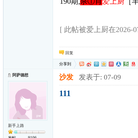
190期,
杀①肖
爱上厨
［羊
[ 此帖被爱上厨在2026-07
回复
分享到
阿萨德想
沙发
发表于: 07-09
111
新手上路
9106
发帖