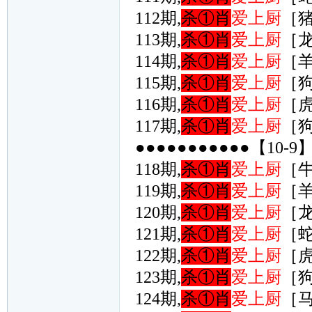
112期,
杀①肖
爱上厨
［猪
113期,
杀①肖
爱上厨
［龙
114期,
杀①肖
爱上厨
［羊
115期,
杀①肖
爱上厨
［狗
116期,
杀①肖
爱上厨
［虎
117期,
杀①肖
爱上厨
［狗
●●●●●●●●●●●【10-9
118期,
杀①肖
爱上厨
［牛
119期,
杀①肖
爱上厨
［羊
120期,
杀①肖
爱上厨
［龙
121期,
杀①肖
爱上厨
［蛇
122期,
杀①肖
爱上厨
［虎
123期,
杀①肖
爱上厨
［狗
124期,
杀①肖
爱上厨
［马