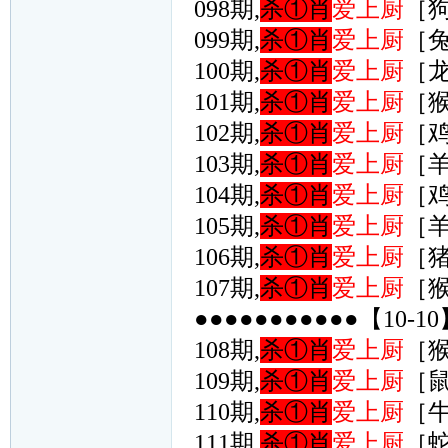
098期,
杀①肖
爱上厨
［狗
099期,
杀①肖
爱上厨
［兔
100期,
杀①肖
爱上厨
［龙
101期,
杀①肖
爱上厨
［猴
102期,
杀①肖
爱上厨
［鸡
103期,
杀①肖
爱上厨
［羊
104期,
杀①肖
爱上厨
［鸡
105期,
杀①肖
爱上厨
［羊
106期,
杀①肖
爱上厨
［猪
107期,
杀①肖
爱上厨
［猴
●●●●●●●●●●●【10-1
108期,
杀①肖
爱上厨
［猴
109期,
杀①肖
爱上厨
［鼠
110期,
杀①肖
爱上厨
［牛
111期,
杀①肖
爱上厨
［蛇