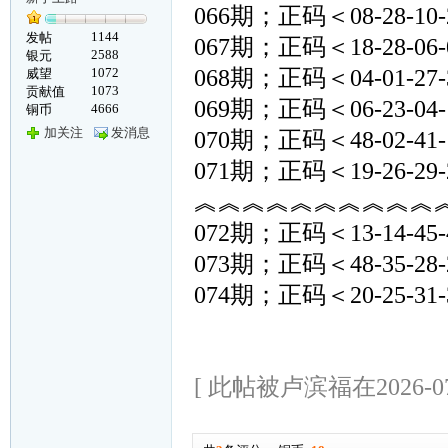
066期；正码＜08-28-10-2
1144
发帖
067期；正码＜18-28-06-0
2588
银元
1072
068期；正码＜04-01-27-
威望
1073
贡献值
069期；正码＜06-23-04-
4666
铜币
加关注
发消息
070期；正码＜48-02-41-1
071期；正码＜19-26-29-2
︽︽︽︽︽︽︽︽︽︽︽
072期；正码＜13-14-45-4
073期；正码＜48-35-28-2
074期；正码＜20-25-31-3
[ 此帖被卢滨福在2026-07