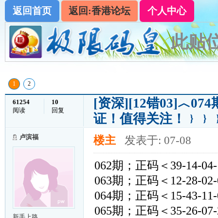
返回首页
返回:香港论坛
个人中心
此贴位
1
2
[资深]
[12错03]︿
61254
10
阅读
回复
证！值得关注！﹜﹜
卢滨福
楼主
发表于: 07-08
062期；正码＜39-14-04-1
063期；正码＜12-28-02-0
064期；正码＜15-43-11-
065期；正码＜35-26-07-2
新手上路