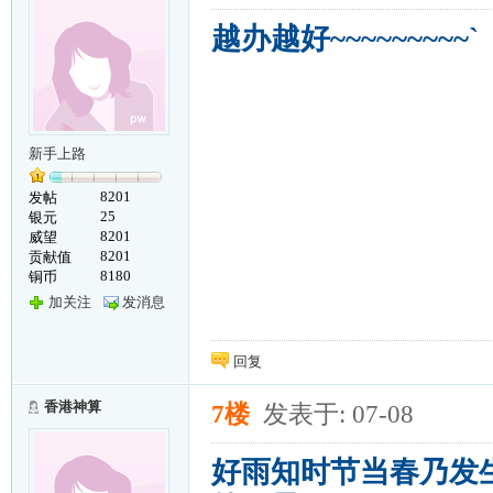
越办越好~~~~~~~~~`
新手上路
8201
发帖
25
银元
8201
威望
8201
贡献值
8180
铜币
加关注
发消息
回复
香港神算
7楼
发表于: 07-08
好雨知时节当春乃发