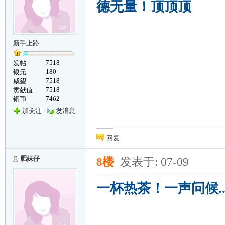
德无量！顶顶顶
新手上路
7518
发帖
180
银元
7518
威望
7518
贡献值
7462
铜币
加关注
发消息
回复
肥妹仔
8楼
发表于: 07-09
一杯热茶！一声问候....