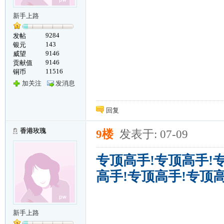
新手上路
9284
发帖
143
银元
9146
威望
9146
贡献值
11516
铜币
加关注
发消息
回复
香港玫瑰
9楼
发表于: 07-09
专顶高手!专顶高手!
高手!专顶高手!专顶高
新手上路