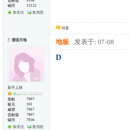
9108
贡献值
12122
铜币
加关注
发消息
回复
漂流天地
地板
发表于: 07-08
D
新手上路
7967
发帖
161
银元
7967
威望
7967
贡献值
7836
铜币
加关注
发消息