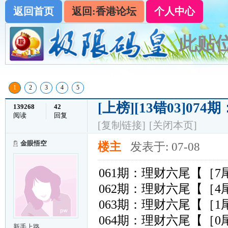
返回首页
返回:香港论坛
个人中心
此贴位
1
2
3
4
5
[上榜]
[13错03]0
139268
42
阅读
回复
[复制链接]
[关闭本页]
金眼悟空
楼主
发表于: 07-08
061期：理财六尾【［7尾-
062期：理财六尾【［4尾-
063期：理财六尾【［1尾-
064期：理财六尾【［0尾-
新手上路