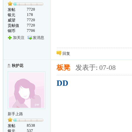
7720
发帖
178
银元
7720
威望
7720
贡献值
7706
铜币
加关注
发消息
回复
秋护花
板凳
发表于: 07-08
DD
新手上路
8538
发帖
537
银元