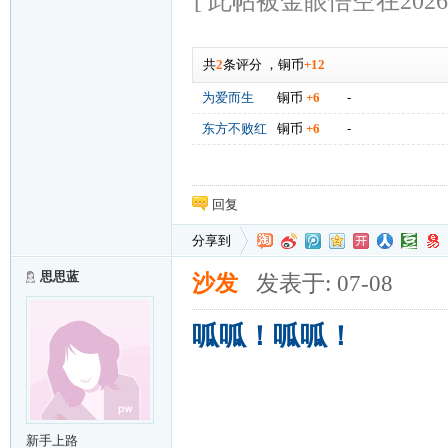
[ 此帖被金眼悟空在2026-0
共
2
条评分
，
铜币
+12
为爱而生
铜币
+6
-
东方不败红
铜币
+6
-
回复
分享到
思思蓝
沙发
发表于: 07-08
呱呱！呱呱！
新手上路