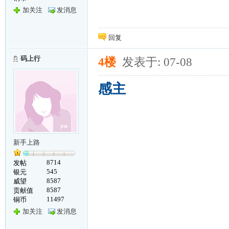
加关注
发消息
回复
码上行
4楼
发表于: 07-08
感主
新手上路
8714
发帖
545
银元
8587
威望
8587
贡献值
11497
铜币
加关注
发消息