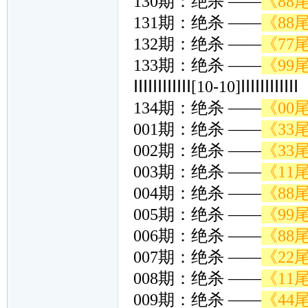
130期：绝杀 ——
《88
131期：绝杀 ——
《88
132期：绝杀 ——
《77
133期：绝杀 ——
《99
ⅠⅠⅠⅠⅠⅠⅠⅠⅠⅠⅠⅠ[10-10]ⅠⅠⅠⅠⅠⅠⅠⅠⅠⅠⅠⅠ
134期：绝杀 ——
《00
001期：绝杀 ——
《33
002期：绝杀 ——
《33
003期：绝杀 ——
《11
004期：绝杀 ——
《88
005期：绝杀 ——
《99
006期：绝杀 ——
《88
007期：绝杀 ——
《22
008期：绝杀 ——
《11
009期：绝杀 ——
《44