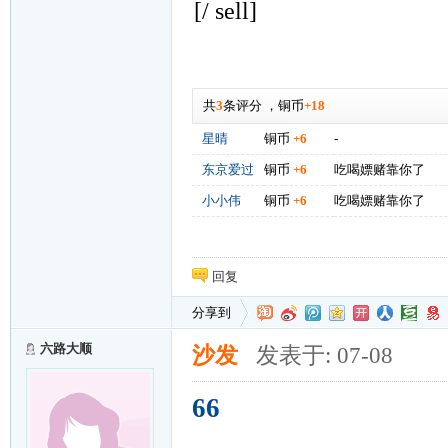
[/ sell]
共
3
条评分
，
铜币
+18
星晴
铜币
+6
-
东京爱过
铜币
+6
吃喝嫖赌靠你了
小小伟
铜币
+6
吃喝嫖赌靠你了
回复
分享到
六路大顺
沙发
发表于: 07-08
66