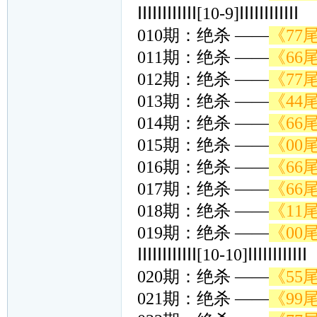
ⅠⅠⅠⅠⅠⅠⅠⅠⅠⅠⅠⅠ[10-9]ⅠⅠⅠⅠⅠⅠⅠⅠⅠⅠⅠⅠ
010期：绝杀 ——
《77
011期：绝杀 ——
《66
012期：绝杀 ——
《77
013期：绝杀 ——
《44
014期：绝杀 ——
《66
015期：绝杀 ——
《00
016期：绝杀 ——
《66
017期：绝杀 ——
《66
018期：绝杀 ——
《11
019期：绝杀 ——
《00
ⅠⅠⅠⅠⅠⅠⅠⅠⅠⅠⅠⅠ[10-10]ⅠⅠⅠⅠⅠⅠⅠⅠⅠⅠⅠⅠ
020期：绝杀 ——
《55
021期：绝杀 ——
《99