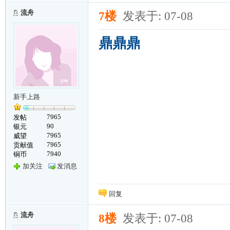
流舟
7楼
发表于: 07-08
鼎鼎鼎
新手上路
7965
发帖
90
银元
7965
威望
7965
贡献值
7940
铜币
加关注
发消息
回复
流舟
8楼
发表于: 07-08