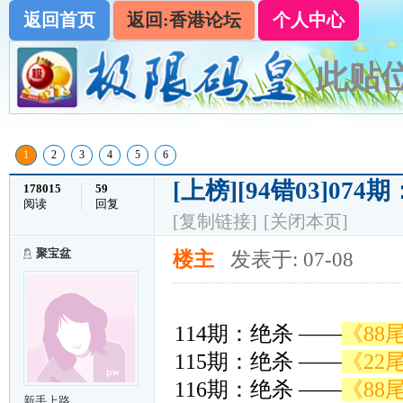
返回首页
返回:香港论坛
个人中心
此贴位
1
2
3
4
5
6
[上榜]
[94错03]0
178015
59
阅读
回复
[复制链接]
[关闭本页]
聚宝盆
楼主
发表于: 07-08
114期：绝杀 ——
《88
115期：绝杀 ——
《22
116期：绝杀 ——
《88
新手上路