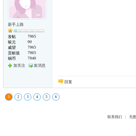
新手上路
7965
发帖
90
银元
7965
威望
7965
贡献值
7940
铜币
加关注
发消息
回复
1
2
3
4
5
6
|
联系我们
无