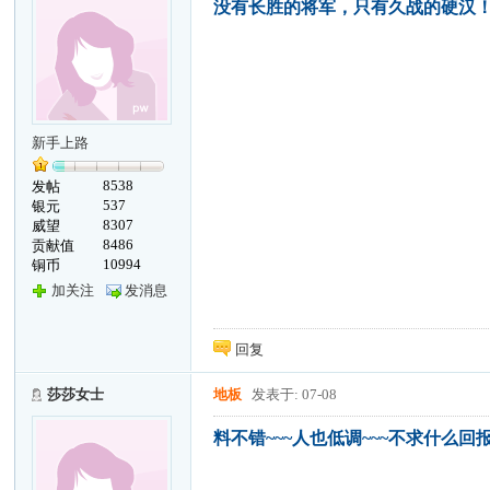
没有长胜的将军，只有久战的硬汉
新手上路
8538
发帖
537
银元
8307
威望
8486
贡献值
10994
铜币
加关注
发消息
回复
莎莎女士
地板
发表于: 07-08
料不错~~~人也低调~~~不求什么回报