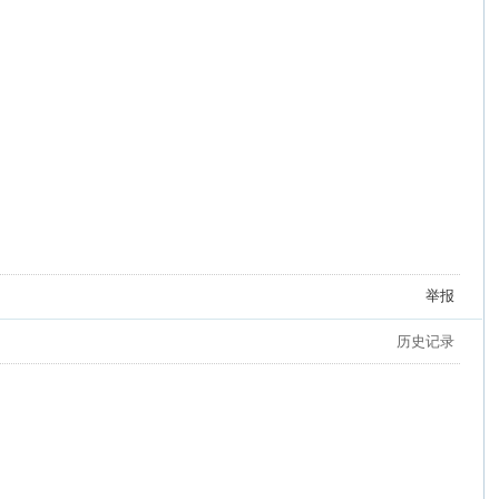
举报
历史记录