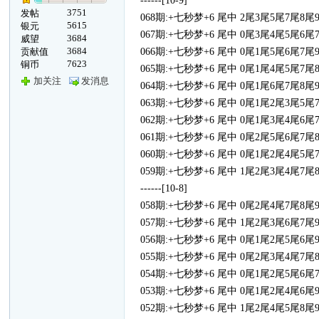
------[10-9]
3751
发帖
068期:+七秒梦+6 尾中 2尾3尾5尾7尾8尾
5615
银元
067期:+七秒梦+6 尾中 0尾3尾4尾5尾6尾
3684
威望
3684
贡献值
066期:+七秒梦+6 尾中 0尾1尾5尾6尾7尾
7623
铜币
065期:+七秒梦+6 尾中 0尾1尾4尾5尾7尾
加关注
发消息
064期:+七秒梦+6 尾中 0尾1尾6尾7尾8尾
063期:+七秒梦+6 尾中 0尾1尾2尾3尾5尾
062期:+七秒梦+6 尾中 0尾1尾3尾4尾6尾
061期:+七秒梦+6 尾中 0尾2尾5尾6尾7尾
060期:+七秒梦+6 尾中 0尾1尾2尾4尾5尾
059期:+七秒梦+6 尾中 1尾2尾3尾4尾7尾
------[10-8]
058期:+七秒梦+6 尾中 0尾2尾4尾7尾8尾
057期:+七秒梦+6 尾中 1尾2尾3尾6尾7尾
056期:+七秒梦+6 尾中 0尾1尾2尾5尾6尾
055期:+七秒梦+6 尾中 0尾2尾3尾4尾7尾
054期:+七秒梦+6 尾中 0尾1尾2尾5尾6尾
053期:+七秒梦+6 尾中 0尾1尾2尾4尾6尾
052期:+七秒梦+6 尾中 1尾2尾4尾5尾8尾