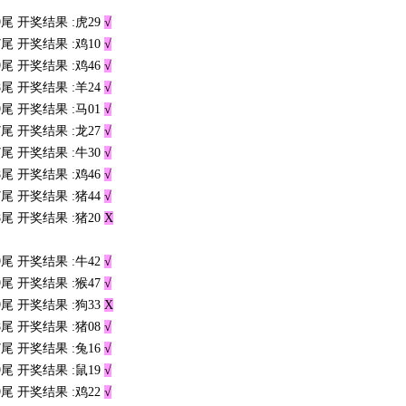
9尾 开奖结果 :虎29
√
7尾 开奖结果 :鸡10
√
9尾 开奖结果 :鸡46
√
8尾 开奖结果 :羊24
√
9尾 开奖结果 :马01
√
7尾 开奖结果 :龙27
√
7尾 开奖结果 :牛30
√
8尾 开奖结果 :鸡46
√
7尾 开奖结果 :猪44
√
8尾 开奖结果 :猪20
X
9尾 开奖结果 :牛42
√
9尾 开奖结果 :猴47
√
9尾 开奖结果 :狗33
X
8尾 开奖结果 :猪08
√
7尾 开奖结果 :兔16
√
9尾 开奖结果 :鼠19
√
9尾 开奖结果 :鸡22
√