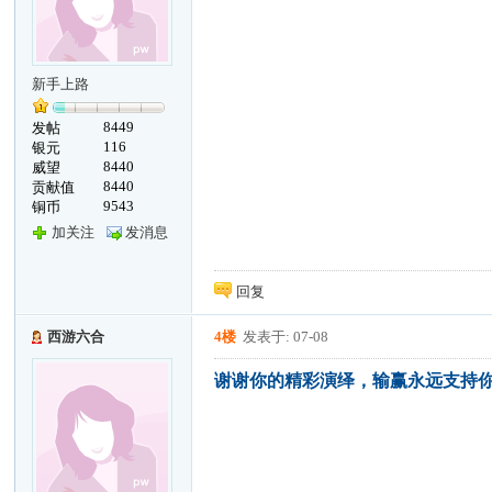
新手上路
8449
发帖
116
银元
8440
威望
8440
贡献值
9543
铜币
加关注
发消息
回复
西游六合
4楼
发表于: 07-08
谢谢你的精彩演绎，输赢永远支持