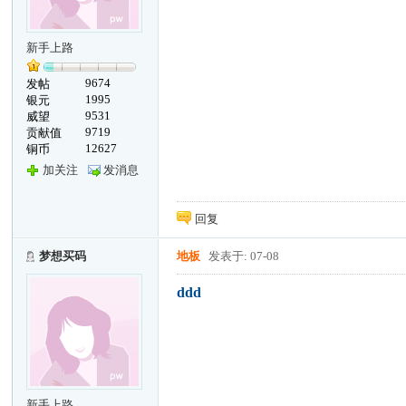
新手上路
9674
发帖
1995
银元
9531
威望
9719
贡献值
12627
铜币
加关注
发消息
回复
梦想买码
地板
发表于: 07-08
ddd
新手上路