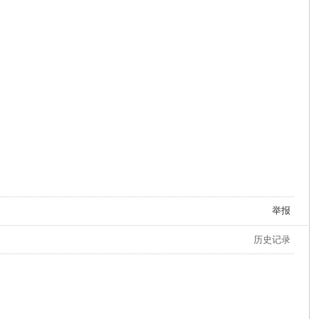
举报
历史记录