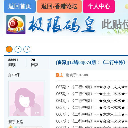
返回首页
返回:香港论坛
个人中心
此贴
1
2
3
88691
20
[资深]
[12错04]074期：《二行
阅读
回复
中仔
楼主
发表于: 07-08
062期：《二行中特》==★水水+火火★=
063期：《二行中特》==★土土+木木★==
064期：《二行中特》==★火火+水水★=
065期：《二行中特》==★金金+木木★=
066期：《二行中特》==★木木+土土★=
067期：《二行中特》==★金金+火火★=
新手上路