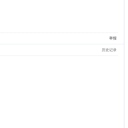
举报
历史记录