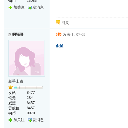
13583
铜币
加关注
发消息
回复
啊福哥
6楼
发表于: 07-09
ddd
新手上路
8477
发帖
284
银元
8457
威望
8457
贡献值
9970
铜币
加关注
发消息