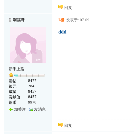
回复
啊福哥
7楼
发表于: 07-09
ddd
新手上路
8477
发帖
284
银元
8457
威望
8457
贡献值
9970
铜币
加关注
发消息
回复