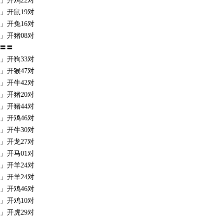
蛇」开鸡22对
猪」开鼠19对
羊」开兔16对
马」开猪08对
〓〓〓
猴」开狗33对
猪」开猴47对
狗」开牛42对
狗」开猪20对
鸡」开猪44对
猪」开鸡46对
鸡」开牛30对
马」开龙27对
猪」开马01对
猴」开羊24对
猴」开羊24对
猴」开鸡46对
蛇」开鸡10对
蛇」开虎29对