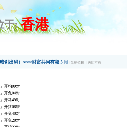
香港
位于:
∞（暗剑出码）∞∞∞财富共同有殺 3 肖
[复制链接]
[关闭本页]
马」开狗09对
猪」开兔04对
蛇」开马49对
猪」开猪08错
鸡」开兔40对
鸡」开兔28对