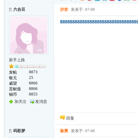
六合豆
沙发
发表于: 07-08
8888888888888888888888888888888
新手上路
8873
发帖
25
银元
8866
威望
8866
贡献值
8855
铜币
加关注
发消息
回复
码彩梦
板凳
发表于: 07-08