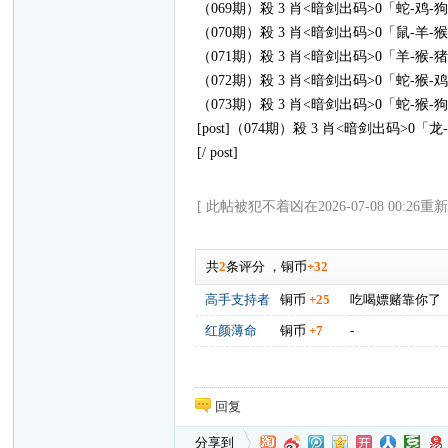
（069期）殺 3 肖<暗剑出码>0「蛇-鸡-
（070期）殺 3 肖<暗剑出码>0「鼠-羊-
（071期）殺 3 肖<暗剑出码>0「羊-猴-
（072期）殺 3 肖<暗剑出码>0「蛇-猴-
（073期）殺 3 肖<暗剑出码>0「蛇-猴-
[post]（074期）殺 3 肖<暗剑出码>0「
[/ post]
[ 此帖被犯不着凶在2026-07-08 00:26重
共
2
条评分
，
铜币
+32
高手支持者
铜币
+25
吃喝嫖赌靠你了
红颜薄命
铜币
+7
-
回复
分享到