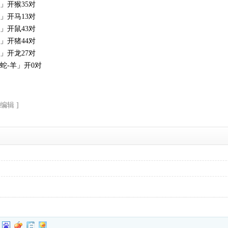
狗」开猴35对
猴」开马13对
猪」开鼠43对
鸡」开猪44对
狗」开龙27对
龙-蛇-羊」开0对
新编辑 ]