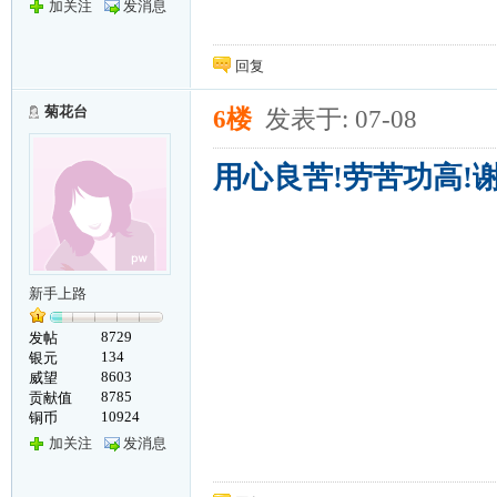
加关注
发消息
回复
菊花台
6楼
发表于: 07-08
用心良苦!劳苦功高!
新手上路
8729
发帖
134
银元
8603
威望
8785
贡献值
10924
铜币
加关注
发消息