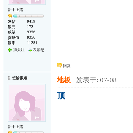
新手上路
9419
发帖
172
银元
9356
威望
9356
贡献值
11281
铜币
加关注
发消息
回复
想输很难
地板
发表于: 07-08
顶
新手上路