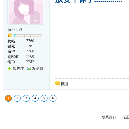
新手上路
7760
发帖
128
银元
7760
威望
7760
贡献值
7737
铜币
加关注
发消息
回复
1
2
3
4
5
6
|
联系我们
无