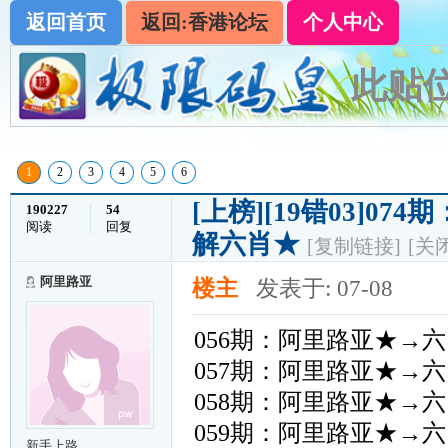
返回首页
返回:香港论坛
个人中心
此贴位
1
2
3
4
5
6
[上榜]
[19错03]0
190227
54
阅读
回复
解六肖★
[复制链接]
[关
阿里路亚
楼主
发表于: 07-08
056期：阿里路亚★→六
057期：阿里路亚★→六
058期：阿里路亚★→六
059期：阿里路亚★→六
新手上路