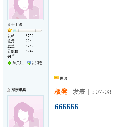
新手上路
8750
发帖
204
银元
8742
威望
8742
贡献值
9939
铜币
加关注
发消息
回复
探索求真
板凳
发表于: 07-08
666666