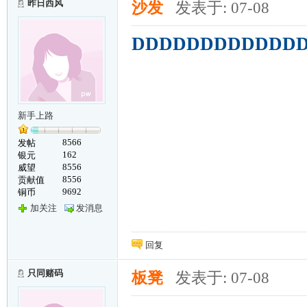
昨日西风
沙发
发表于: 07-08
DDDDDDDDDDDD
新手上路
8566
发帖
162
银元
8556
威望
8556
贡献值
9692
铜币
加关注
发消息
回复
只同赌码
板凳
发表于: 07-08