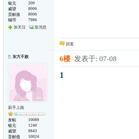
209
银元
8006
威望
8006
贡献值
7986
铜币
加关注
发消息
回复
东方不败
6楼
发表于: 07-08
1
新手上路
10089
发帖
1240
银元
9843
威望
10024
贡献值