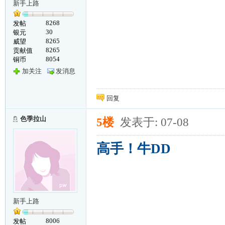
新手上路
8268
发帖
30
银元
8265
威望
8265
贡献值
8054
铜币
加关注
发消息
回复
色季拉山
5楼
发表于: 07-08
高手！牛DD
新手上路
8006
发帖