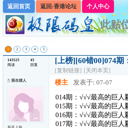
返回首页
返回:香港论坛
个人中心
此贴位
1
2
3
4
5
[上榜]
[60错00]0
143525
45
阅读
回复
[复制链接]
[关闭本页]
医生猎人
楼主
发表于: 07-07
014期：√√√最高的巨人
015期：√√√最高的巨人
016期：√√√最高的巨人
017期：√√√最高的巨人
新手上路