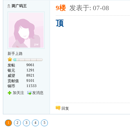
两广码王
9楼
发表于: 07-08
顶
新手上路
9061
发帖
1291
银元
8921
威望
9101
贡献值
11533
铜币
加关注
发消息
回复
1
2
3
4
5