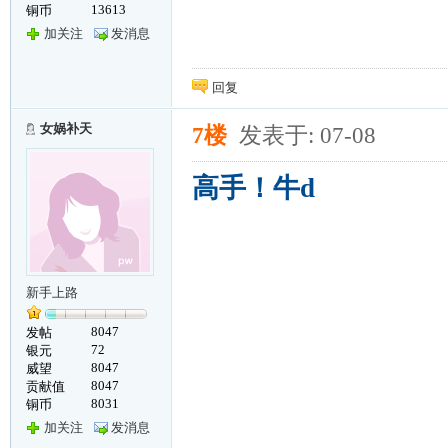
13613
铜币
加关注
发消息
回复
女娲补天
7楼
发表于: 07-08
高手！牛d
新手上路
8047
发帖
72
银元
8047
威望
8047
贡献值
8031
铜币
加关注
发消息