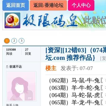
返回首页
返回:香港论坛
个人中心
此贴位
1
2
3
[资深]
[12错03]（
119300
27
阅读
回复
坛.com 推荐作品｝
[
欲速不达
楼主
发表于: 07-07
（062期）马-鼠-牛-兔
（063期）羊-牛-蛇-兔
（064期）马-蛇-鼠-虎
（065期）羊-龙-牛-兔
新手上路