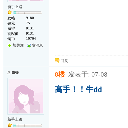
新手上路
9180
发帖
75
银元
9131
威望
9131
贡献值
10764
铜币
加关注
发消息
回复
白银
8楼
发表于: 07-08
高手！！牛dd
新手上路