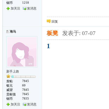
1218
铜币
加关注
发消息
回复
海马
板凳
发表于: 07-07
1
新手上路
7845
发帖
69
银元
7845
威望
7845
贡献值
7835
铜币
加关注
发消息