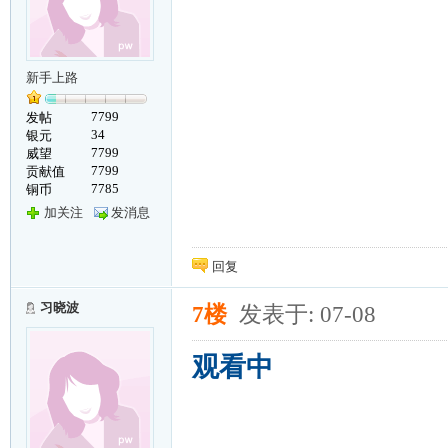
新手上路
7799
发帖
34
银元
7799
威望
7799
贡献值
7785
铜币
加关注
发消息
回复
习晓波
7楼
发表于: 07-08
观看中