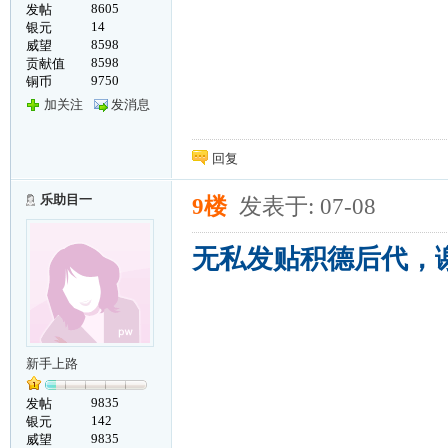
8605
发帖
14
银元
8598
威望
8598
贡献值
9750
铜币
加关注
发消息
回复
乐助目一
9楼
发表于: 07-08
无私发贴积德后代，
新手上路
9835
发帖
142
银元
9835
威望