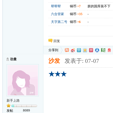
帮帮帮
铜币
+7
朕的国库装不下
六合管家
铜币
+35
-
天字第二号
铜币
+6
-
回复
分享到
劲量
沙发
发表于: 07-07
★★★
新手上路
8089
发帖