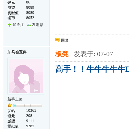
86
银元
8089
威望
8089
贡献值
8052
铜币
加关注
发消息
回复
马会宝典
板凳
发表于: 07-07
高手！！牛牛牛牛牛D
新手上路
10365
发帖
208
银元
9111
威望
9285
贡献值