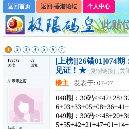
返回首页
返回:香港论坛
个人中心
此贴位
1
2
3
4
5
6
7
[上榜]
[26错01]0
189572
69
阅读
回复
见证！★
[复制链接]
[关
霏霏之雨
楼主
发表于: 07-07
048期：30码
<<42+28+3
6+03+33+05+08+36+41
049期：30码
<<48+20+3
5+35+42+21+47+01+14
新手上路