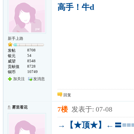
高手！牛d
新手上路
8708
发帖
54
银元
8548
威望
8728
贡献值
10749
铜币
加关注
发消息
回复
雾里看花
7楼
发表于: 07-08
→【★顶★】←〓==