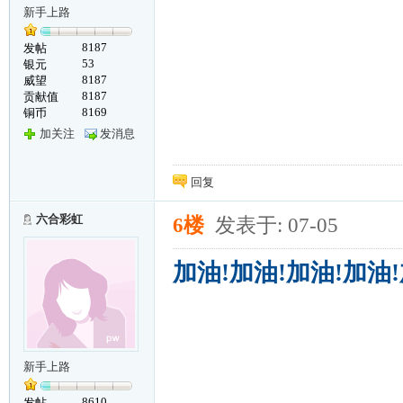
新手上路
8187
发帖
53
银元
8187
威望
8187
贡献值
8169
铜币
加关注
发消息
回复
六合彩虹
6楼
发表于: 07-05
加油!加油!加油!加油!
新手上路
8610
发帖