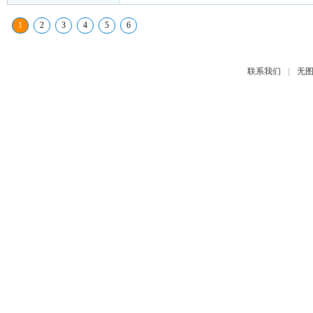
1
2
3
4
5
6
|
联系我们
无