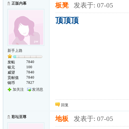
正版内幕
板凳
发表于: 07-05
顶顶顶
新手上路
7840
发帖
100
银元
7840
威望
7840
贡献值
7827
铜币
加关注
发消息
回复
彩坛至尊
地板
发表于: 07-05