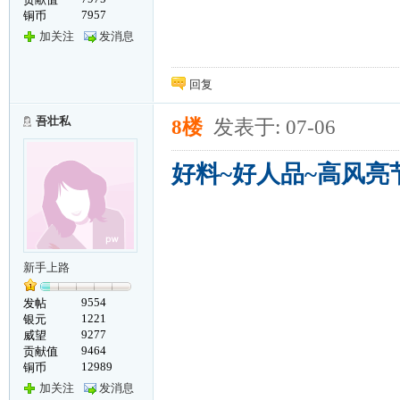
7957
铜币
加关注
发消息
回复
吾壮私
8楼
发表于: 07-06
好料~好人品~高风
新手上路
9554
发帖
1221
银元
9277
威望
9464
贡献值
12989
铜币
加关注
发消息